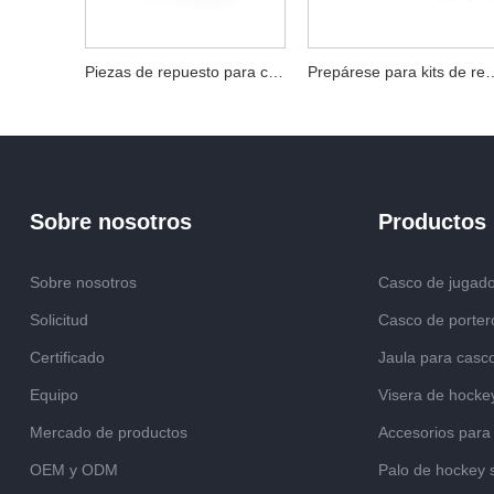
Piezas de repuesto para casco de hockey sobre hielo impresas en 3D y copa para barbilla, compatibles con la mayoría de los cascos
Prepárese para kits de reparación de c
Sobre nosotros
Productos
Sobre nosotros
Casco de jugado
Solicitud
Casco de porter
Certificado
Jaula para casc
Equipo
Visera de hockey
Mercado de productos
Accesorios para
OEM y ODM
Palo de hockey 