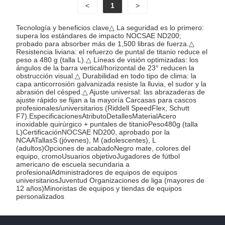
<
1
>
Tecnología y beneficios clave△ La seguridad es lo primero:
supera los estándares de impacto NOCSAE ND200;
probado para absorber más de 1,500 libras de fuerza.△
Resistencia liviana: el refuerzo de puntal de titanio reduce el
peso a 480 g (talla L).△ Líneas de visión optimizadas: los
ángulos de la barra vertical/horizontal de 23° reducen la
obstrucción visual.△ Durabilidad en todo tipo de clima: la
capa anticorrosión galvanizada resiste la lluvia, el sudor y la
abrasión del césped.△ Ajuste universal: las abrazaderas de
ajuste rápido se fijan a la mayoría Carcasas para cascos
profesionales/universitarios (Riddell SpeedFlex, Schutt
F7).EspecificacionesAtributoDetallesMaterialAcero
inoxidable quirúrgico + puntales de titanioPeso480g (talla
L)CertificaciónNOCSAE ND200, aprobado por la
NCAATallasS (jóvenes), M (adolescentes), L
(adultos)Opciones de acabadoNegro mate, colores del
equipo, cromoUsuarios objetivoJugadores de fútbol
americano de escuela secundaria a
profesionalAdministradores de equipos de equipos
universitariosJuventud Organizaciones de liga (mayores de
12 años)Minoristas de equipos y tiendas de equipos
personalizados